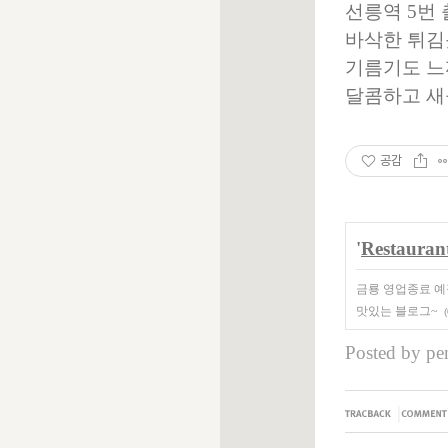
선릉역 5번 
바삭한 튀김
기름기도 느
달콤하고 새
공감
'
Restauran
금룡 영업종료 예
맛있는 블로그~
(
Posted by
pen
|