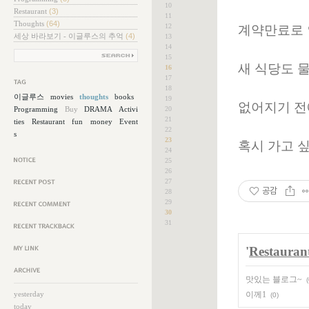
10
Restaurant
(3)
11
Thoughts
(64)
12
계약만료로 
세상 바라보기 - 이글루스의 추억
(4)
13
14
15
새 식당도 
16
17
18
그목록
이글루스
movies
thoughts
books
19
없어지기 전
Programming
Buy
DRAMA
Activi
20
21
ties
Restaurant
fun
money
Event
22
s
23
혹시 가고 
24
25
지사항
26
27
공감
근에 올라온 글
28
29
30
근에 달린 댓글
31
근에 받은 트랙백
'
Restauran
크
맛있는 블로그~
보관함
(
yesterday
이께1
(0)
today