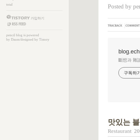
total
Posted by
pen
가입하기
|
SS FEED
pencil
blog is powered
by
Daum
/designed by
Tistory
blog.ec
斷想과 雜
구독하
맛있는 블
Restaurant
20