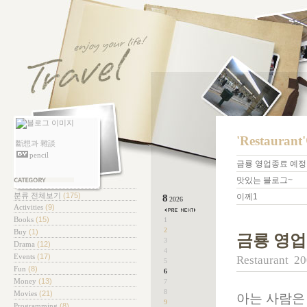
'Restaura
斷想과 雜談
pencil
금룡 영업종료 예정
맛있는 블로그~
테고리
분류 전체보기
(175)
이께1
8
2026
Activities
(9)
Books
(15)
1
2
Buy
(1)
금룡 영업
3
Drama
(12)
4
Events
(17)
Restaurant
20
5
Fun
(8)
6
Money
(13)
7
8
Movies
(21)
아는 사람은
9
Programming
(8)