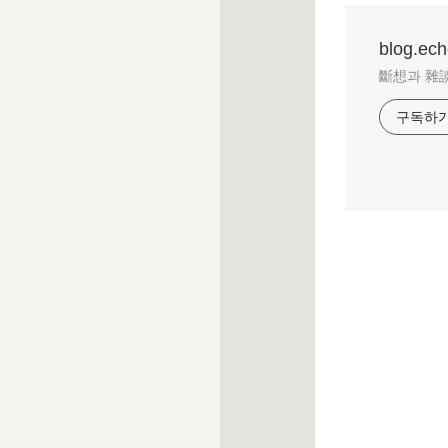
blog.ec
斷想과 雜
구독하