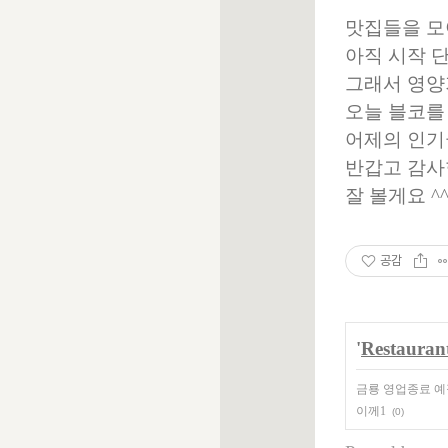
맛집들을 모
아직 시작 
그래서 영양
오늘 블코를
어제의 인기
반갑고 감사
잘 볼게요 ^
공감
'
Restauran
금룡 영업종료 예
이께1
(0)